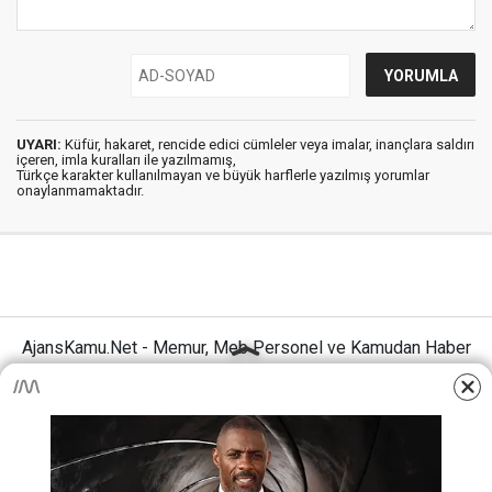
UYARI:
Küfür, hakaret, rencide edici cümleler veya imalar, inançlara saldırı
içeren, imla kuralları ile yazılmamış,
Türkçe karakter kullanılmayan ve büyük harflerle yazılmış yorumlar
onaylanmamaktadır.
AjansKamu.Net - Memur, Meb Personel ve Kamudan Haber
Sitesi © 2025
Anasayfa
Künye
İletişim
Gizlilik İlkeleri
Sitene Ekle
MEB Personel – Öğretmen Haberleri