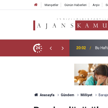
Manşetler
Günün Haberleri
Arşiv
S
MEB E-S
ım Araçları Belli Oldu!
24
19:02
Tarifesi
Anasayfa
Gündem
Milliyet
Barajı