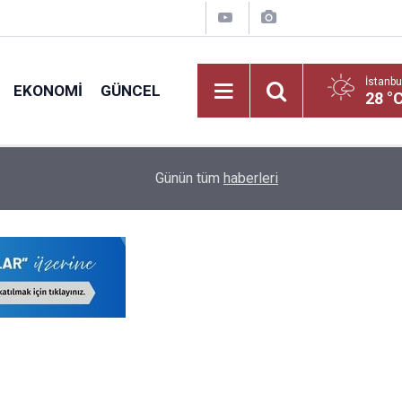
İstanbu
EKONOMI
GÜNCEL
28 °
Yeni Dönemde Devamsızlık Sınırını Aşan Öğrenci
18:10
Günün tüm
haberleri
Uygulanacak!