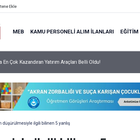
itene Ekle
MEB
KAMU PERSONELI ALIM İLANLARI
EĞITIM
ınav Ücretleri ve Görev Yerleri Belli Oldu: İşte 10-16 Ağustos
!
n düşürülmesiyle ilgili bilinen 5 yanlış