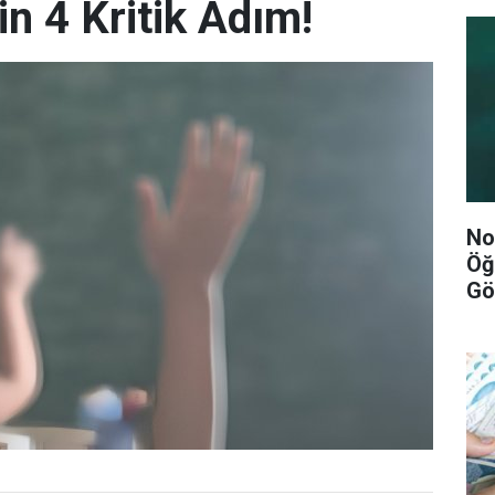
çin 4 Kritik Adım!
No
Öğ
Gö