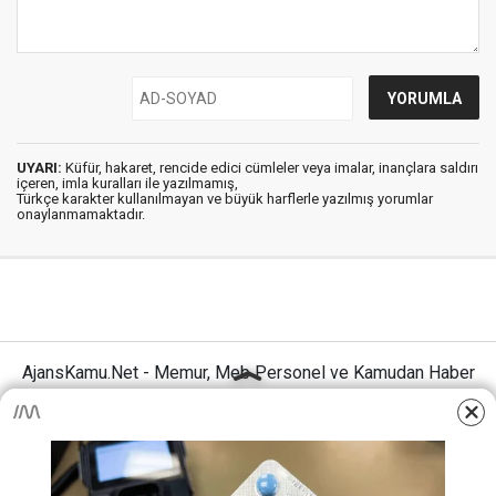
UYARI:
Küfür, hakaret, rencide edici cümleler veya imalar, inançlara saldırı
içeren, imla kuralları ile yazılmamış,
Türkçe karakter kullanılmayan ve büyük harflerle yazılmış yorumlar
onaylanmamaktadır.
AjansKamu.Net - Memur, Meb Personel ve Kamudan Haber
Sitesi © 2025
Anasayfa
Künye
İletişim
Gizlilik İlkeleri
Sitene Ekle
MEB Personel – Öğretmen Haberleri