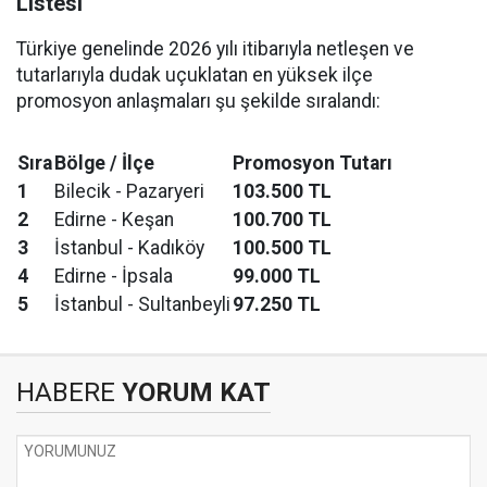
Listesi
Türkiye genelinde 2026 yılı itibarıyla netleşen ve
tutarlarıyla dudak uçuklatan en yüksek ilçe
promosyon anlaşmaları şu şekilde sıralandı:
Sıra
Bölge / İlçe
Promosyon Tutarı
1
Bilecik - Pazaryeri
103.500 TL
2
Edirne - Keşan
100.700 TL
3
İstanbul - Kadıköy
100.500 TL
4
Edirne - İpsala
99.000 TL
5
İstanbul - Sultanbeyli
97.250 TL
HABERE
YORUM KAT