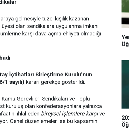
ndikalar
.
araya gelmesiyle tüzel kişilik kazanan
 üyesi olan sendikalara uygulanma imkanı
mlerine karşı dava açma ehliyeti olmadığı
Ye
Öğ
ihadı
tay İçtihatları Birleştirme Kurulu’nun
/1 sayılı)
kararı gerekçe gösterildi.
 Kamu Görevlileri Sendikaları ve Toplu
t kuruluş olan konfederasyonlara yalnızca
faatini ihlal eden
bireysel işlemlere karşı
ve
20
nıyor. Genel düzenlemeler ise bu kapsamın
Öğ