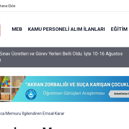
itene Ekle
MEB
KAMU PERSONELI ALIM İLANLARI
EĞITIM
nemde Devamsızlık Sınırını Aşan Öğrencilere Ek Yaptırım
nacak!
rca Memuru İlgilendiren Emsal Karar