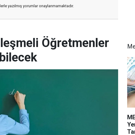
flerle yazılmış yorumlar onaylanmamaktadır.
leşmeli Öğretmenler
M
ebilecek
ME
Ye
Tar