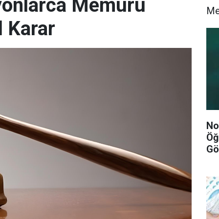
lyonlarca Memuru
M
l Karar
No
Öğ
Gö