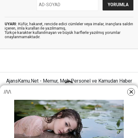
UYARI:
Küfür, hakaret, rencide edici cümleler veya imalar, inançlara saldırı
içeren, imla kuralları ile yazılmamış,
Türkçe karakter kullanılmayan ve büyük harflerle yazılmış yorumlar
onaylanmamaktadır.
AjansKamu.Net - Memur, Meb Personel ve Kamudan Haber
Sitesi © 2025
Anasayfa
Künye
İletişim
Gizlilik İlkeleri
Sitene Ekle
MEB Personel – Öğretmen Haberleri