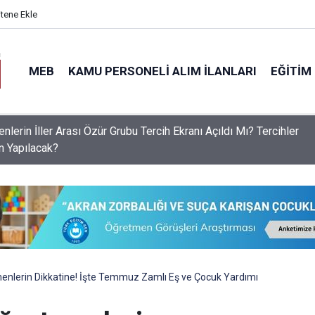
itene Ekle
MEB
KAMU PERSONELI ALIM İLANLARI
EĞITIM
S Raporu Açıklandı: Liselerde Doluluk %76'yı Aştı, Aslan Payı A
ek Liselerinin!
menlerin Dikkatine! İşte Temmuz Zamlı Eş ve Çocuk Yardımı