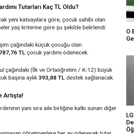
rdımı Tutarları Kaç TL Oldu?
 yeni katsayılara göre, çocuk sahibi olan
er yaş kriterine göre şu şekilde belirlendi:
O 
Gel
şim çağındaki küçük çocuğu olan
787,76 TL
çocuk yardımı ödenecek.
l çağındaki (İlk ve Ortaöğretim / K-12) büyük
uk başına aylık
393,88 TL
destek sağlanacak.
e Artışta!
dımının yanı sıra aile birliğine katkı sunan diğer
LG
De
Öğ
lışmayan öğretmenlere her ay ödenecek tutar