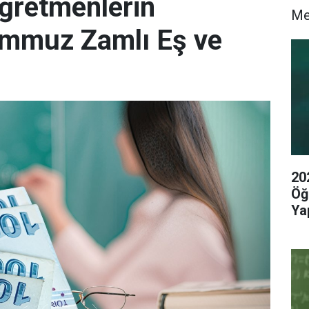
Öğretmenlerin
M
Temmuz Zamlı Eş ve
20
Öğ
Yap