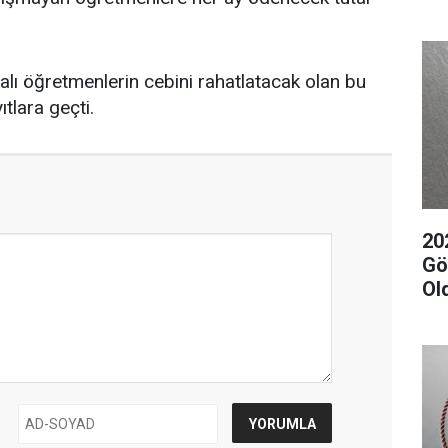
lı öğretmenlerin cebini rahatlatacak olan bu
ıtlara geçti.
20
Gör
Ol