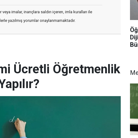
veya imalar, inançlara saldırı içeren, imla kuralları ile
flerle yazılmış yorumlar onaylanmamaktadır.
Öğ
Dij
Bü
i Ücretli Öğretmenlik
M
Yapılır?