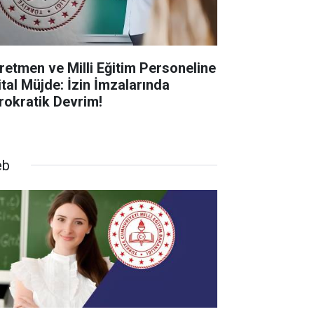
retmen ve Milli Eğitim Personeline
ital Müjde: İzin İmzalarında
rokratik Devrim!
eb