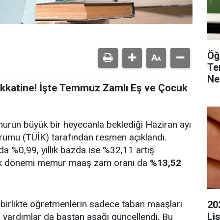
Öğ
Te
Ne
ikkatine! İşte Temmuz Zamlı Eş ve Çocuk
urun büyük bir heyecanla beklediği Haziran ayı
Kurumu (TÜİK) tarafından resmen açıklandı.
a %0,99, yıllık bazda ise %32,11 artış
lık dönemi memur maaş zam oranı da
%13,52
e birlikte öğretmenlerin sadece taban maaşları
20
Li
 yardımlar da baştan aşağı güncellendi. Bu