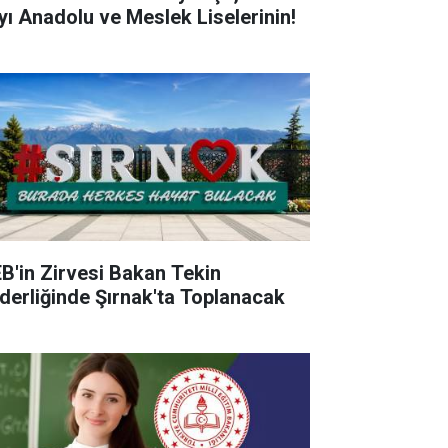
yı Anadolu ve Meslek Liselerinin!
B'in Zirvesi Bakan Tekin
derliğinde Şırnak'ta Toplanacak