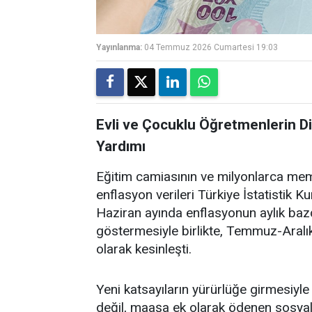
Yayınlanma:
04 Temmuz 2026 Cumartesi 19:03
Evli ve Çocuklu Öğretmenlerin D
Yardımı
Eğitim camiasının ve milyonlarca mem
enflasyon verileri Türkiye İstatistik 
Haziran ayında enflasyonun aylık bazd
göstermesiyle birlikte, Temmuz-Ara
olarak kesinleşti.
Yeni katsayıların yürürlüğe girmesiyl
değil, maaşa ek olarak ödenen sosyal