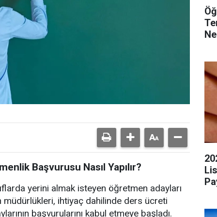
Öğ
Te
Ne
20
enlik Başvurusu Nasıl Yapılır?
Li
Pa
flarda yerini almak isteyen öğretmen adayları
im müdürlükleri, ihtiyaç dahilinde ders ücreti
larının başvurularını kabul etmeye başladı.