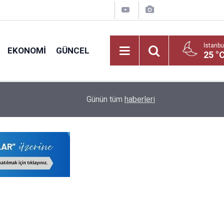
İstanbu
EKONOMI
GÜNCEL
25 °
nadolu
23:41
MEB'in Zirvesi Bakan Tekin Önderliğinde Şırnak
Günün tüm
haberleri