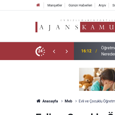
Manşetler
Günün Haberleri
Arşiv
S
ubu Tercih Ekranı Açıldı Mı? Tercihler
2026 LG
24
09:02
ve Mesl
Anasayfa
Meb
Evli ve Çocuklu Öğret