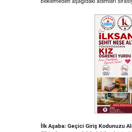
beklemeden aşağıdaki adımları sırası
İlk Aşaba: Geçici Giriş Kodunuzu Al