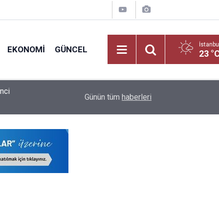
İstanbu
EKONOMI
GÜNCEL
23 °
Öğretmen ve Milli Eğitim Personeline Dijital Müj
ldu
09:02
Günün tüm
haberleri
Bürokratik Devrim!