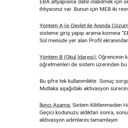
EBA altyapısına dahil olabilmek için ö
ihtiyacınız var. Bunun için MEB iki re
Yöntem A (e-Devlet ile Anında Çözüm
sisteme giriş yapıp arama kısmına "E
Sol menüde yer alan Profil ekranından s
Yöntem B (Okul İdaresi):
Öğrencinin ke
öğretmenleri de sistem üzerinden bu ge
Bu şifre tek kullanımlıktır. Sonuç so
Mutlaka aşağıdaki aktivasyon sürecind
İkinci Aşama:
Sistem Kilitlenmeden He
Geçici kodunuzu aldıktan sonra, sonu
aktivasyon adımlarını tamamlayın: