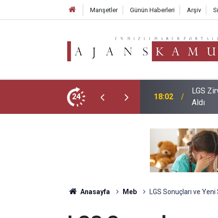
Manşetler
Günün Haberleri
Arşiv
S
ğişim: Sadece İki Okul Tam Puanla Öğrenci
24
17:05
2026 LG
Anasayfa
Meb
LGS Sonuçları ve Yeni