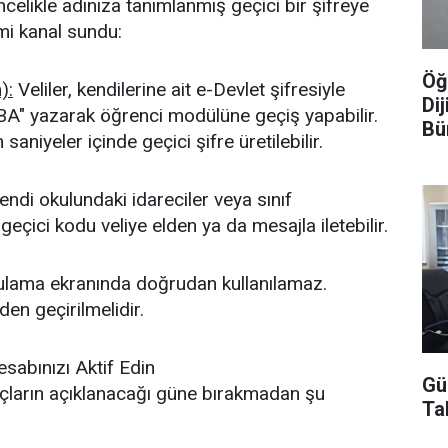
ncelikle adınıza tanımlanmış geçici bir şifreye
smi kanal sundu:
Öğ
):
Veliler, kendilerine ait e-Devlet şifresiyle
Dij
BA" yazarak öğrenci modülüne geçiş yapabilir.
Bü
aniyeler içinde geçici şifre üretilebilir.
ndi okulundaki idareciler veya sınıf
çici kodu veliye elden ya da mesajla iletebilir.
rgulama ekranında doğrudan kullanılamaz.
en geçirilmelidir.
sabınızı Aktif Edin
Gü
çların açıklanacağı güne bırakmadan şu
Ta