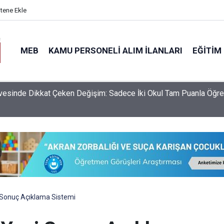
itene Ekle
MEB
KAMU PERSONELI ALIM İLANLARI
EĞITIM
S Yerleştirme Sonuçlarına Göre Türkiye'nin En İyi Liseleri Belli O
 Sonuç Açıklama Sistemi