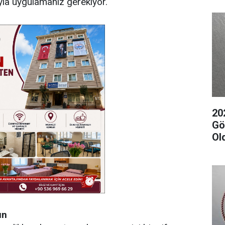
yla uygulamanız gerekiyor.
20
Gör
Ol
ın