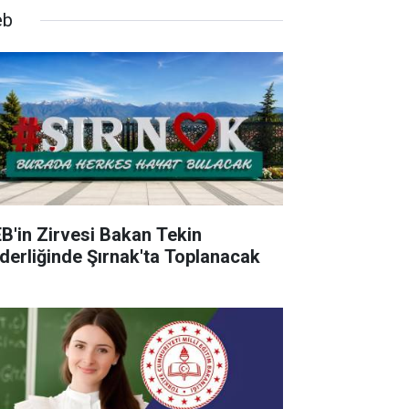
eb
B'in Zirvesi Bakan Tekin
derliğinde Şırnak'ta Toplanacak