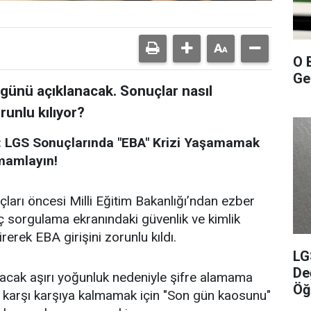
O 
Gel
ünü açıklanacak. Sonuçlar nasıl
unlu kılıyor?
 LGS Sonuçlarında "EBA" Krizi Yaşamamak
mamlayın!
rı öncesi Milli Eğitim Bakanlığı’ndan ezber
ç sorgulama ekranındaki güvenlik ve kimlik
rek EBA girişini zorunlu kıldı.
LG
De
acak aşırı yoğunluk nedeniyle şifre alamama
Öğ
 karşı karşıya kalmamak için "Son gün kaosunu"