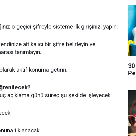
nız o geçici şifreyle sisteme ilk girişinizi yapın.
dinize ait kalıcı bir şifre belirleyin ve
marası tanımlayın.
30
larak aktif konuma getirin.
Pe
ğrenilecek?
uç açıklama günü süreç şu şekilde işleyecek:
ecek.
onuna tıklanacak.