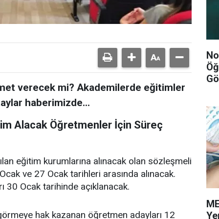
No
Öğ
Gö
hizmet verecek mi? Akademilerde eğitimler
taylar haberimizde...
itim Alacak Öğretmenler İçin Süreç
rılan eğitim kurumlarına alınacak olan sözleşmeli
Ocak ve 27 Ocak tarihleri arasında alınacak.
ı 30 Ocak tarihinde açıklanacak.
ME
 görmeye hak kazanan öğretmen adayları 12
Ye