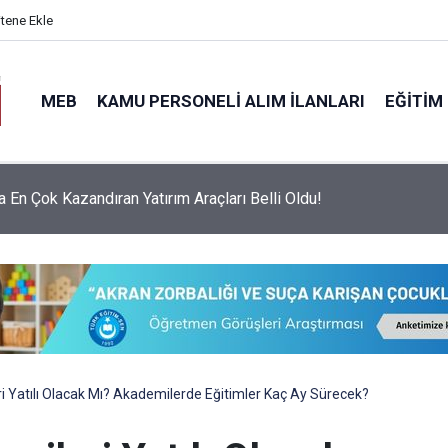
itene Ekle
MEB
KAMU PERSONELI ALIM İLANLARI
EĞITIM
ınav Ücretleri ve Görev Yerleri Belli Oldu: İşte 10-16 Ağustos
!
ri Yatılı Olacak Mı? Akademilerde Eğitimler Kaç Ay Sürecek?