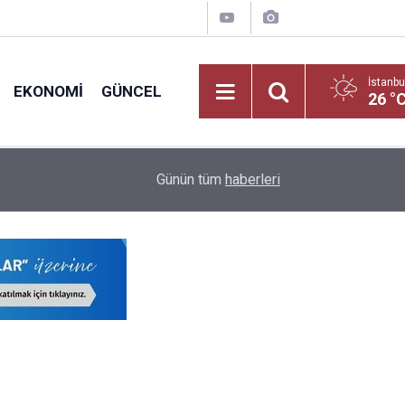
İstanbu
EKONOMI
GÜNCEL
26 °
Yeni Dönemde Devamsızlık Sınırını Aşan Öğrenci
18:10
Günün tüm
haberleri
Uygulanacak!