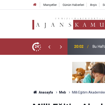
Manşetler
Günün Haberleri
Arşiv
S
MEB E-S
ım Araçları Belli Oldu!
24
19:02
Tarifesi
Anasayfa
Meb
Milli Eğitim Akademile