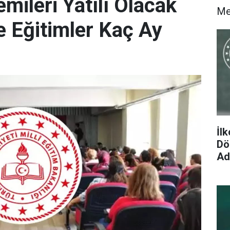
mileri Yatılı Olacak
M
 Eğitimler Kaç Ay
İl
Dön
Ad