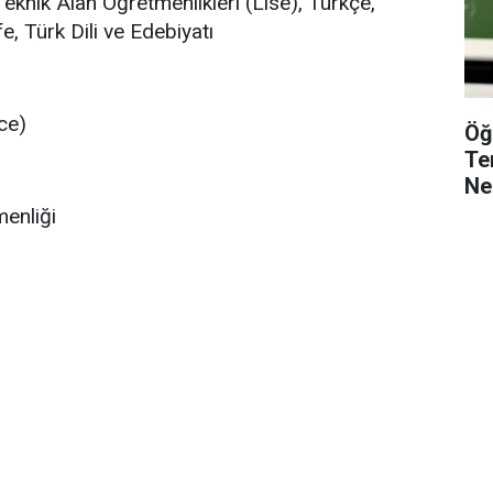
eknik Alan Öğretmenlikleri (Lise), Türkçe,
fe, Türk Dili ve Edebiyatı
zce)
Öğ
Te
Ne
menliği