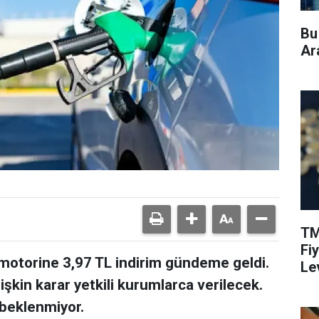
Bu
Ara
TM
Fi
e motorine 3,97 TL indirim gündeme geldi.
Le
şkin karar yetkili kurumlarca verilecek.
 beklenmiyor.