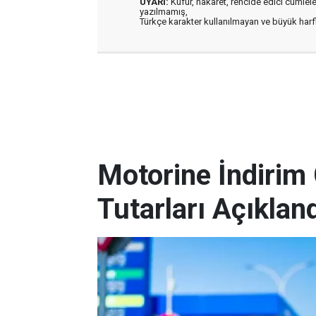
UYARI:
Küfür, hakaret, rencide edici cümleler 
yazılmamış,
Türkçe karakter kullanılmayan ve büyük har
Motorine İndirim 
Tutarları Açıklan