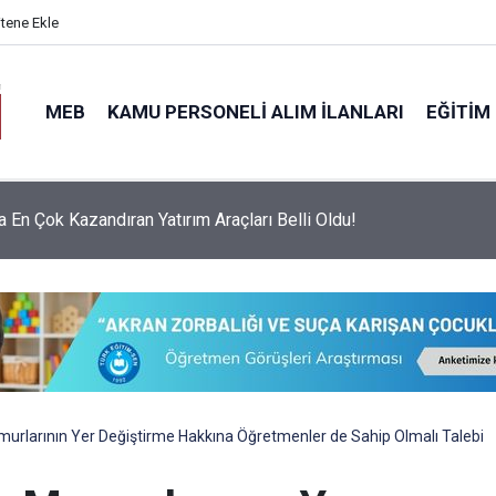
itene Ekle
MEB
KAMU PERSONELI ALIM İLANLARI
EĞITIM
a En Çok Kazandıran Yatırım Araçları Belli Oldu!
larının Yer Değiştirme Hakkına Öğretmenler de Sahip Olmalı Talebi