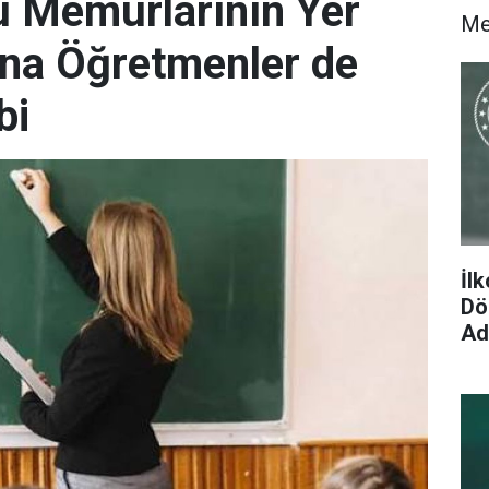
 Memurlarının Yer
M
na Öğretmenler de
bi
İl
Dön
Ad