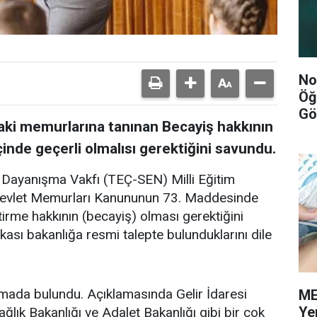
No
Öğ
Gö
ki memurlarına tanınan Becayiş hakkının
 içinde geçerli olmalısı gerektiğini savundu.
 Dayanışma Vakfı (TEÇ-SEN) Milli Eğitim
 Devlet Memurları Kanununun 73. Maddesinde
tirme hakkının (becayiş) olması gerektiğini
ı bakanlığa resmi talepte bulunduklarını dile
ada bulundu. Açıklamasında Gelir İdaresi
ME
Ye
lık Bakanlığı ve Adalet Bakanlığı gibi bir çok