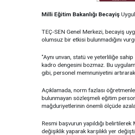
Milli
Eğitim
Bakanlığı
Becayiş
Uygu
TEÇ-SEN Genel Merkezi, becayiş uygu
olumsuz bir etkisi bulunmadığını vurgu
"Aynı unvan, statü ve yeterliliğe sahip
kadro dengesini bozmaz. Bu uygulama h
gibi, personel memnuniyetini artırara
Açıklamada, norm fazlası öğretmenlere 
bulunmayan sözleşmeli eğitim person
mağduriyetlerinin önemli ölçüde azalaca
Resmi başvurun yapıldığı belirtilerek Mi
değişiklik yaparak karşılıklı yer değ