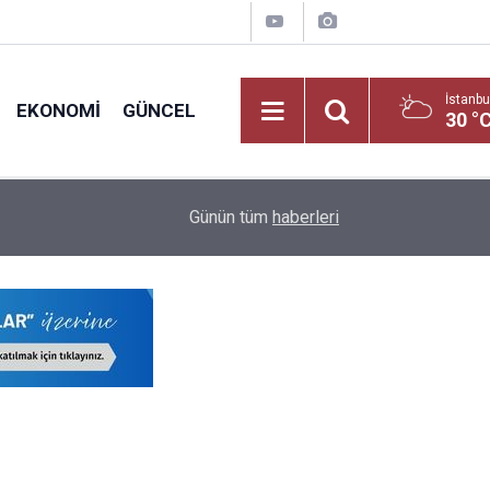
İstanbu
EKONOMI
GÜNCEL
30 °
MEB E-Sınav Ücretleri ve Görev Yerleri Belli Ol
19:02
Günün tüm
haberleri
Tarifesi!