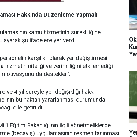
laması
Hakkında
Düzenleme
Yapmalı
lamasının kamu hizmetinin sürekliliğine
Ok
layarak şu ifadelere yer verdi:
Ku
Ya
 personelin karşılıklı olarak yer değiştirmesi
izmetin niteliği ve verimliliğini etkilemediği
k motivasyonu da destekler".
ve 4 yıl süreyle yer değişikliği hakkı
elinin bu haktan yararlanması durumunda
ğı dile getirildi.
llî Eğitim Bakanlığı’nın ilgili yönetmeliklerde
Ye
iştirme (becayiş) uygulamasının resmen tanınması