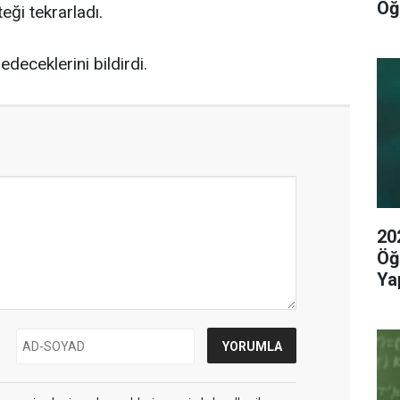
Öğ
eği tekrarladı.
deceklerini bildirdi.
20
Öğ
Yap