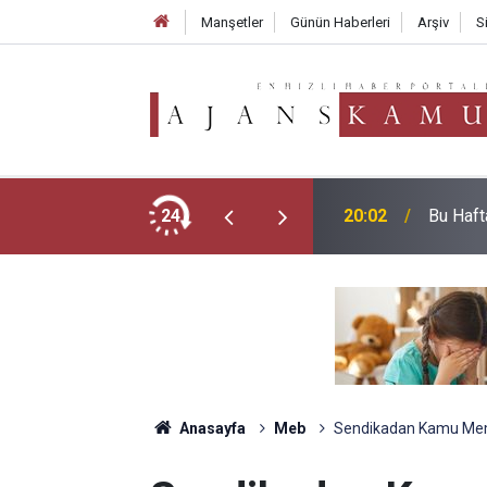
Manşetler
Günün Haberleri
Arşiv
S
enler O İllere Gönderilebilecek
24
20:02
Bu Haft
Anasayfa
Meb
Sendikadan Kamu Memur