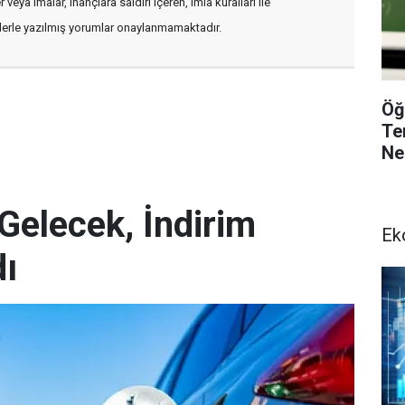
veya imalar, inançlara saldırı içeren, imla kuralları ile
flerle yazılmış yorumlar onaylanmamaktadır.
Öğ
Te
Ne
Gelecek, İndirim
Ek
dı