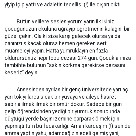
yiyip içip yattı ve adaletin tecellisi (!) ile dışarı çıktı.
Bütün velilere sesleniyorum yarın ilk işiniz
çocuğunuzun okuluna uğrayıp öğretmenin kulağını bir
güzel çekin. Ola ki size karşı gelecek olursa ya da
canınızı sıkacak olursa hemen gereken sert
muameleyi yapın. Hatta yumruklayın en fazla
öldürürsünüz hepi topu cezası 274 gün. Çocuklarınıza
tembihte bulunun ''sakın korkma gerekirse cezasını
keseriz’’ deyin.
Annesinden ayrılan bir genç üniversitede yarı aç
yarı tok yıllarca sıcak bir yuvaya ve aileye hasret
sabırla ilmek ilmek bir ömür dokur. Sadece bir gün
gelip öğrencisinden yediği bir yumruk sonucunda
düştüğü yerde başını zemine çarparak ölmek için
yapmıştı tüm bu fedakarlığı. Aman kardeşim (!) sen de
amma yaptın yahu, adamcağızın eceli gelmiş yani,