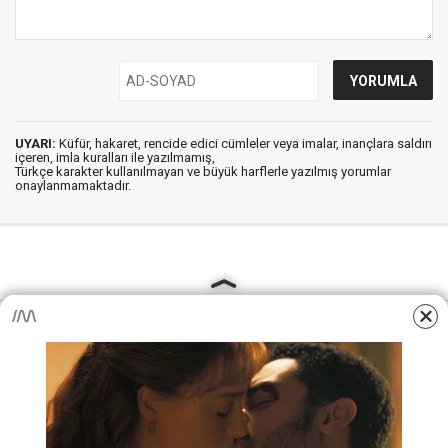
UYARI:
Küfür, hakaret, rencide edici cümleler veya imalar, inançlara saldırı
içeren, imla kuralları ile yazılmamış,
Türkçe karakter kullanılmayan ve büyük harflerle yazılmış yorumlar
onaylanmamaktadır.
AjansKamu.Net - Memur, Meb Personel ve Kamudan Haber
Sitesi © 2025
Anasayfa
Künye
İletişim
Gizlilik İlkeleri
Sitene Ekle
MEB Personel – Öğretmen Haberleri