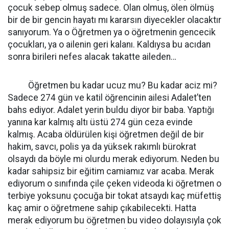
çocuk sebep olmuş sadece. Olan olmuş, ölen ölmüş
bir de bir gencin hayatı mı kararsın diyecekler olacaktır
sanıyorum. Ya o Öğretmen ya o öğretmenin gencecik
çocukları, ya o ailenin geri kalanı. Kaldıysa bu acıdan
sonra birileri nefes alacak takatte aileden…
Öğretmen bu kadar ucuz mu? Bu kadar aciz mi?
Sadece 274 gün ve katil öğrencinin ailesi Adalet’ten
bahs ediyor. Adalet yerin buldu diyor bir baba. Yaptığı
yanına kar kalmış altı üstü 274 gün ceza evinde
kalmış. Acaba öldürülen kişi öğretmen değil de bir
hakim, savcı, polis ya da yüksek rakımlı bürokrat
olsaydı da böyle mi olurdu merak ediyorum. Neden bu
kadar sahipsiz bir eğitim camiamız var acaba. Merak
ediyorum o sınıfında çile çeken videoda ki öğretmen o
terbiye yoksunu çocuğa bir tokat atsaydı kaç müfettiş
kaç amir o öğretmene sahip çıkabilecekti. Hatta
merak ediyorum bu öğretmen bu video dolayısıyla çok