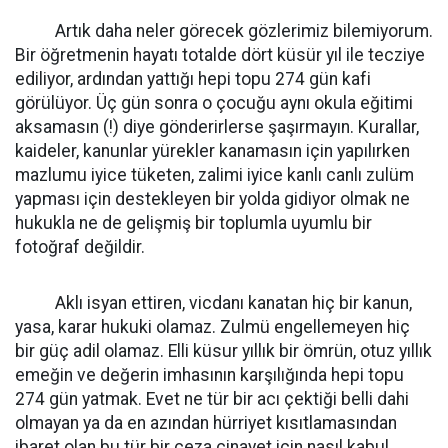
Artık daha neler görecek gözlerimiz bilemiyorum.
Bir öğretmenin hayatı totalde dört küsür yıl ile tecziye
ediliyor, ardından yattığı hepi topu 274 gün kafi
görülüyor. Üç gün sonra o çocuğu aynı okula eğitimi
aksamasın (!) diye gönderirlerse şaşırmayın. Kurallar,
kaideler, kanunlar yürekler kanamasın için yapılırken
mazlumu iyice tüketen, zalimi iyice kanlı canlı zulüm
yapması için destekleyen bir yolda gidiyor olmak ne
hukukla ne de gelişmiş bir toplumla uyumlu bir
fotoğraf değildir.
Aklı isyan ettiren, vicdanı kanatan hiç bir kanun,
yasa, karar hukuki olamaz. Zulmü engellemeyen hiç
bir güç adil olamaz. Elli küsur yıllık bir ömrün, otuz yıllık
emeğin ve değerin imhasının karşılığında hepi topu
274 gün yatmak. Evet ne tür bir acı çektiği belli dahi
olmayan ya da en azından hürriyet kısıtlamasından
ibaret olan bu tür bir ceza cinayet için nasıl kabul