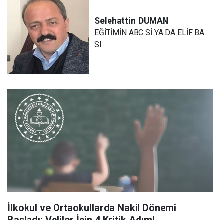
Selehattin
DUMAN
EĞİTİMİN ABC Sİ YA DA ELİF BA
SI
İlkokul ve Ortaokullarda Nakil Dönemi
Başladı: Veliler İçin 4 Kritik Adım!