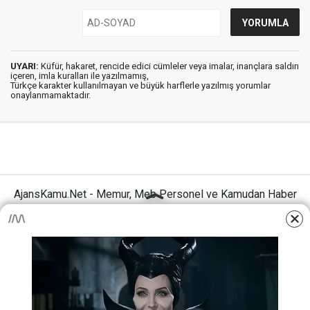
UYARI:
Küfür, hakaret, rencide edici cümleler veya imalar, inançlara saldırı
içeren, imla kuralları ile yazılmamış,
Türkçe karakter kullanılmayan ve büyük harflerle yazılmış yorumlar
onaylanmamaktadır.
AjansKamu.Net - Memur, Meb Personel ve Kamudan Haber
Sitesi © 2025
Anasayfa
Künye
İletişim
Gizlilik İlkeleri
Sitene Ekle
MEB Personel – Öğretmen Haberleri