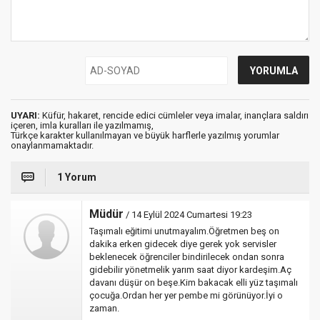
UYARI:
Küfür, hakaret, rencide edici cümleler veya imalar, inançlara saldırı
içeren, imla kuralları ile yazılmamış,
Türkçe karakter kullanılmayan ve büyük harflerle yazılmış yorumlar
onaylanmamaktadır.
1 Yorum
Müdür
/ 14 Eylül 2024 Cumartesi 19:23
Taşımalı eğitimi unutmayalım.Öğretmen beş on
dakika erken gidecek diye gerek yok servisler
beklenecek öğrenciler bindirilecek ondan sonra
gidebilir yönetmelik yarım saat diyor kardeşim.Aç
davanı düşür on beşe.Kim bakacak elli yüz taşımalı
çocuğa.Ordan her yer pembe mi görünüyor.İyi o
zaman.