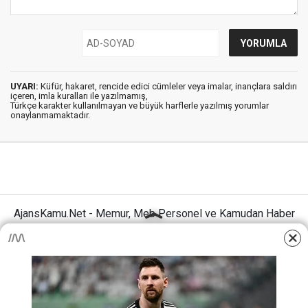
UYARI:
Küfür, hakaret, rencide edici cümleler veya imalar, inançlara saldırı
içeren, imla kuralları ile yazılmamış,
Türkçe karakter kullanılmayan ve büyük harflerle yazılmış yorumlar
onaylanmamaktadır.
AjansKamu.Net - Memur, Meb Personel ve Kamudan Haber
Sitesi © 2025
Anasayfa
Künye
İletişim
Gizlilik İlkeleri
Sitene Ekle
MEB Personel – Öğretmen Haberleri