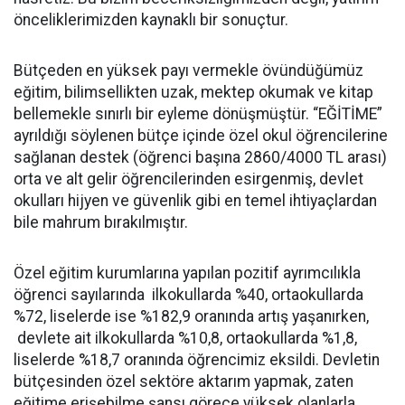
önceliklerimizden kaynaklı bir sonuçtur.
Bütçeden en yüksek payı vermekle övündüğümüz
eğitim, bilimsellikten uzak, mektep okumak ve kitap
bellemekle sınırlı bir eyleme dönüşmüştür. “EĞİTİME”
ayrıldığı söylenen bütçe içinde özel okul öğrencilerine
sağlanan destek (öğrenci başına 2860/4000 TL arası)
orta ve alt gelir öğrencilerinden esirgenmiş, devlet
okulları hijyen ve güvenlik gibi en temel ihtiyaçlardan
bile mahrum bırakılmıştır.
Özel eğitim kurumlarına yapılan pozitif ayrımcılıkla
öğrenci sayılarında ilkokullarda %40, ortaokullarda
%72, liselerde ise %182,9 oranında artış yaşanırken,
devlete ait ilkokullarda %10,8, ortaokullarda %1,8,
liselerde %18,7 oranında öğrencimiz eksildi. Devletin
bütçesinden özel sektöre aktarım yapmak, zaten
eğitime erişebilme şansı görece yüksek olanlarla