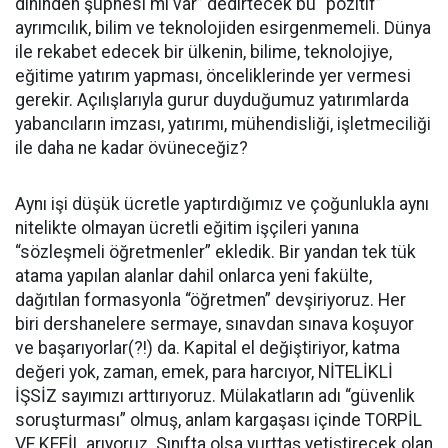
dininden şüphesi mi var” dedirtecek bu “pozitif”
ayrımcılık, bilim ve teknolojiden esirgenmemeli. Dünya
ile rekabet edecek bir ülkenin, bilime, teknolojiye,
eğitime yatırım yapması, önceliklerinde yer vermesi
gerekir. Açılışlarıyla gurur duyduğumuz yatırımlarda
yabancıların imzası, yatırımı, mühendisliği, işletmeciliği
ile daha ne kadar övüneceğiz?
Aynı işi düşük ücretle yaptırdığımız ve çoğunlukla aynı
nitelikte olmayan ücretli eğitim işçileri yanına
“sözleşmeli öğretmenler” ekledik. Bir yandan tek tük
atama yapılan alanlar dahil onlarca yeni fakülte,
dağıtılan formasyonla “öğretmen” devşiriyoruz. Her
biri dershanelere sermaye, sınavdan sınava koşuyor
ve başarıyorlar(?!) da. Kapital el değiştiriyor, katma
değeri yok, zaman, emek, para harcıyor, NİTELİKLİ
İŞSİZ sayımızı arttırıyoruz. Mülakatların adı “güvenlik
soruşturması” olmuş, anlam kargaşası içinde TORPİL
VE KEFİL arıyoruz. Sınıfta olsa yurttaş yetiştirecek olan