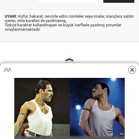
UYARI:
Küfür, hakaret, rencide edici cümleler veya imalar, inançlara saldırı
içeren, imla kuralları ile yazılmamış,
Türkçe karakter kullanılmayan ve büyük harflerle yazılmış yorumlar
onaylanmamaktadır.
AjansKamu.Net - Memur, Meb Personel ve Kamudan Haber
Sitesi © 2025
Anasayfa
Künye
İletişim
Gizlilik İlkeleri
Sitene Ekle
MEB Personel – Öğretmen Haberleri