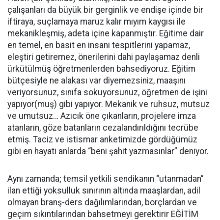
çalışanları da büyük bir gerginlik ve endişe içinde bir
iftiraya, suçlamaya maruz kalır mıyım kaygısı ile
mekanikleşmiş, adeta içine kapanmıştır. Eğitime dair
en temel, en basit en insani tespitlerini yapamaz,
eleştiri getiremez, önerilerini dahi paylaşamaz denli
ürkütülmüş öğretmenlerden bahsediyoruz. Eğitim
bütçesiyle ne alakası var diyemezsiniz, maaşını
veriyorsunuz, sınıfa sokuyorsunuz, öğretmen de işini
yapıyor(muş) gibi yapıyor. Mekanik ve ruhsuz, mutsuz
ve umutsuz… Azıcık öne çıkanların, projelere imza
atanların, göze batanların cezalandırıldığını tecrübe
etmiş. Taciz ve istismar anketimizde gördüğümüz
gibi en hayati anlarda “beni şahit yazmasınlar” deniyor.
Aynı zamanda; temsil yetkili sendikanın “utanmadan”
ilan ettiği yoksulluk sınırının altında maaşlardan, adil
olmayan branş-ders dağılımlarından, borçlardan ve
geçim sıkıntılarından bahsetmeyi gerektirir EĞİTİM