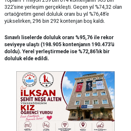
322’sine yerleşim gerçekleşti. Geçen yıl %74,32 olan
ortaöğretim genel doluluk oranı bu yıl %76,48’e
yükselirken, 296 bin 292 kontenjan boş kaldı.
Sınavlı liselerde doluluk oranı %95,76 ile rekor
seviyeye ulaştı (198.905 kontenjanın 190.473'ü
doldu). Yerel yerleştirmede ise %72,86'lık bir
doluluk elde edildi.