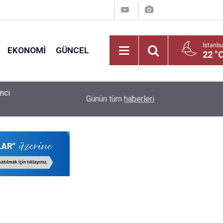
İstanbu
EKONOMI
GÜNCEL
22 °
Öğretmen ve Milli Eğitim Personeline Dijital Müj
ldu
09:02
Günün tüm
haberleri
Bürokratik Devrim!