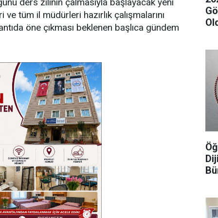
günü ders zilinin çalmasıyla başlayacak yeni
Gör
 ve tüm il müdürleri hazırlık çalışmalarını
Ol
antıda öne çıkması beklenen başlıca gündem
Öğ
Dij
Bü