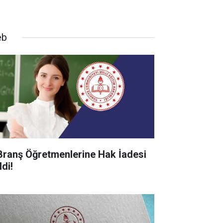
eb
Branş Öğretmenlerine Hak İadesi
di!