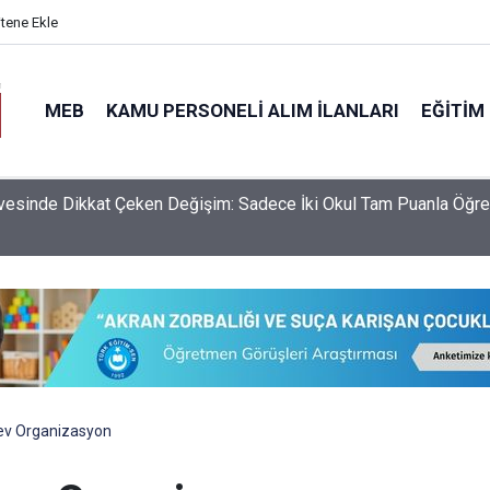
itene Ekle
MEB
KAMU PERSONELI ALIM İLANLARI
EĞITIM
S Yerleştirme Sonuçlarına Göre Türkiye'nin En İyi Liseleri Belli O
v Organizasyon