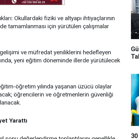
arı: Okullardaki fiziki ve altyapı ihtiyaçlarının
ilde tamamlanması için yürütülen çalışmalar
Gü
 gelişimi ve müfredat yeniliklerini hedefleyen
Ta
ında, yeni eğitim döneminde illerde yürütülecek
 eğitim-öğretim yılında yaşanan üzücü olaylar
cak; öğrencilerin ve öğretmenlerin güvenliği
ğlanacak.
et Yarattı
30
l sonu değerlendirme toplantılarını genellikle