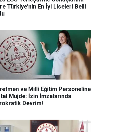
e Türkiye'nin En İyi Liseleri Belli
du
retmen ve Milli Eğitim Personeline
ital Müjde: İzin İmzalarında
rokratik Devrim!