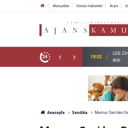
Manşetler
Günün Haberleri
Arşiv
S
ğişim: Sadece İki Okul Tam Puanla Öğrenci
24
17:05
2026 LG
Anasayfa
Sendika
Memur Sen'den De