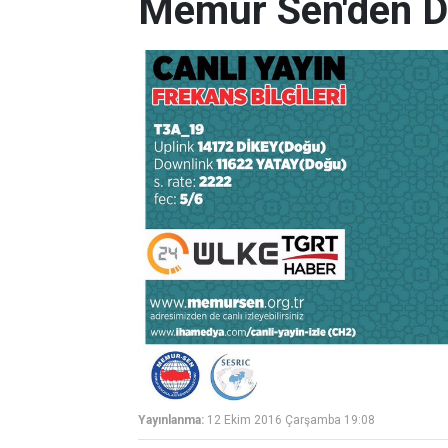
Memur Sen'den D
Yayınlanma:
12 Ekim 2016 Çarşamba 19:08