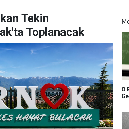
akan Tekin
M
nak'ta Toplanacak
O 
Gel