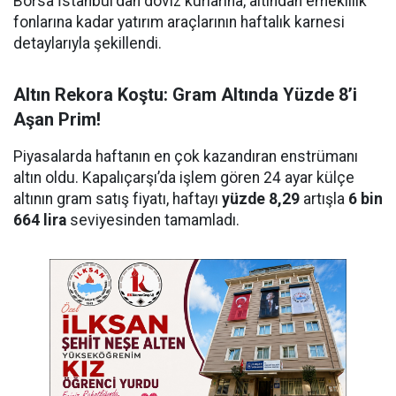
Borsa İstanbul'dan döviz kurlarına, altından emeklilik
fonlarına kadar yatırım araçlarının haftalık karnesi
detaylarıyla şekillendi.
Altın Rekora Koştu: Gram Altında Yüzde 8’i
Aşan Prim!
Piyasalarda haftanın en çok kazandıran enstrümanı
altın oldu. Kapalıçarşı’da işlem gören 24 ayar külçe
altının gram satış fiyatı, haftayı
yüzde 8,29
artışla
6 bin
664 lira
seviyesinden tamamladı.