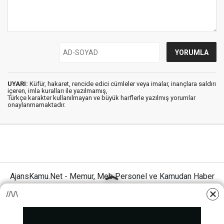
UYARI:
Küfür, hakaret, rencide edici cümleler veya imalar, inançlara saldırı
içeren, imla kuralları ile yazılmamış,
Türkçe karakter kullanılmayan ve büyük harflerle yazılmış yorumlar
onaylanmamaktadır.
AjansKamu.Net - Memur, Meb Personel ve Kamudan Haber
Sitesi © 2025
Anasayfa
Künye
İletişim
Gizlilik İlkeleri