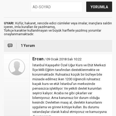
UYARI:
Küfür, hakaret, rencide edici cümleler veya imalar, inançlara saldırı
içeren, imla kuralları ile yazılmamış,
Türkçe karakter kullanılmayan ve büyük harflerle yazılmış yorumlar
onaylanmamaktadır.
1 Yorum
Ercan
/ 09 Ocak 2018 Salı 10:22
İstanbul Kayaşehir Özel Uğur Kurs ve Etüt Merkezi
İlçe Milli Eğitim tarafından desteklenmekte ve
korunmaktadır. Ruhsatsız küçük bir büfeye bile
müsade edilmez iken 1200 öğrencili ruhsatsız
kaçak kurs ve etüt İstanbul'un merkezinde
pervasızca işletiliyor. Ve yetkili devlet kurumları
seyirci kalıyor. Acaba ne gibi çıkarları var
bilemiyoruz. Ama kanunsuz bir durum olduğu
kesindir. Devletten maaş al, devletin kanunlarını
uygulama ve görevi kötüye kullan. Bu durumu
vatandaşlar olarak kabul etmiyoruz ve kamuoyuna