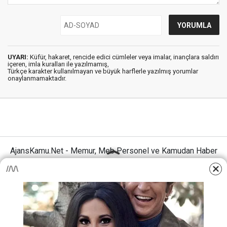
UYARI:
Küfür, hakaret, rencide edici cümleler veya imalar, inançlara saldırı
içeren, imla kuralları ile yazılmamış,
Türkçe karakter kullanılmayan ve büyük harflerle yazılmış yorumlar
onaylanmamaktadır.
AjansKamu.Net - Memur, Meb Personel ve Kamudan Haber
Sitesi © 2025
Anasayfa
Künye
İletişim
Gizlilik İlkeleri
Sitene Ekle
MEB Personel – Öğretmen Haberleri