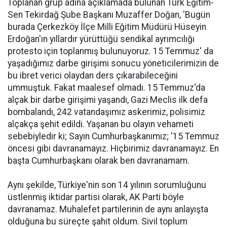
Toplanan grup adına açıklamada bulunan
Türk Eğitim-
Sen
Tekirdağ Şube Başkanı Muzaffer Doğan, 'Bugün
burada Çerkezköy İlçe Milli Eğitim Müdürü Hüseyin
Erdoğan'ın yıllardır yürüttüğü sendikal ayrımcılığı
protesto için toplanmış bulunuyoruz. 15 Temmuz' da
yaşadığımız darbe girişimi sonucu yöneticilerimizin de
bu ibret verici olaydan ders çıkarabileceğini
ummuştuk. Fakat maalesef olmadı. 15 Temmuz'da
alçak bir darbe girişimi yaşandı, Gazi Meclis ilk defa
bombalandı, 242 vatandaşımız askerimiz, polisimiz
alçakça şehit edildi. Yaşanan bu olayın vehameti
sebebiyledir ki; Sayın Cumhurbaşkanımız; '15 Temmuz
öncesi gibi davranamayız. Hiçbirimiz davranamayız. En
başta Cumhurbaşkanı olarak ben davranamam.
Aynı şekilde, Türkiye'nin son 14 yılının sorumluğunu
üstlenmiş iktidar partisi olarak, AK Parti böyle
davranamaz. Muhalefet partilerinin de aynı anlayışta
olduğuna bu süreçte şahit oldum. Sivil toplum