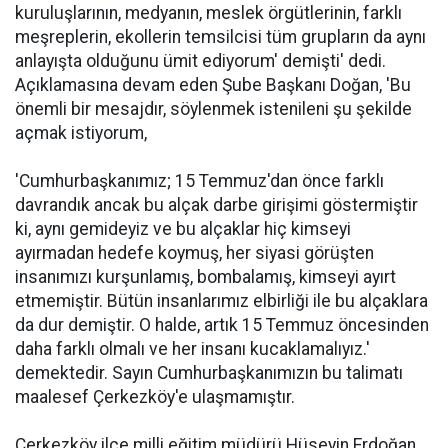
kuruluşlarının, medyanın, meslek örgütlerinin, farklı
meşreplerin, ekollerin temsilcisi tüm grupların da aynı
anlayışta olduğunu ümit ediyorum' demişti' dedi.
Açıklamasına devam eden Şube Başkanı Doğan, 'Bu
önemli bir mesajdır, söylenmek istenileni şu şekilde
açmak istiyorum,
'Cumhurbaşkanımız; 15 Temmuz'dan önce farklı
davrandık ancak bu alçak darbe girişimi göstermiştir
ki, aynı gemideyiz ve bu alçaklar hiç kimseyi
ayırmadan hedefe koymuş, her siyasi görüşten
insanımızı kurşunlamış, bombalamış, kimseyi ayırt
etmemiştir. Bütün insanlarımız elbirliği ile bu alçaklara
da dur demiştir. O halde, artık 15 Temmuz öncesinden
daha farklı olmalı ve her insanı kucaklamalıyız.'
demektedir. Sayın Cumhurbaşkanımızın bu talimatı
maalesef Çerkezköy'e ulaşmamıştır.
Çerkezköy ilçe milli eğitim müdürü Hüseyin Erdoğan