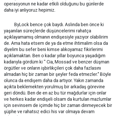
operasyonun ne kadar etkili olduğunu bu günlerde
daha iyi anlıyoruz hepimiz.
ByLock bence çok baydı. Aslında ben önce ki
yaşanılan süreçlerde düşüncelerimi rahatça
açıklayamamış olmanın endişesiyle yazıyor olabilirim
de. Ama hata etsem de ya da etme ihtimalim olsa da
diyelim bu sefer beni kimse alıkoyamaz fikirlerimi
açıklamaktan. Ben o kadar yıllar boyunca yaşadığım
kadarıyla gördüm ki '' Cia, Mossad ve benzer düşman
örgütler ve onların işbirlikçileri çok daha fazlasını
almadan hiç bir zaman bir şeyler feda etmezler.’’ Böyle
olunca da endişem daha da artıyor. Yakın zamanda
açıkta beklemekten yorulmuş bir arkadaş görevine
geri döndü. Ben de en az bu tür mağdurlar için onlar
ve herkes kadar endişeli olsam da kurtulan mazlumlar
için sevinsem de içimde hiç bir zaman dinmeyecek bir
şüphe ve rahatsız edici his var olmaya devam