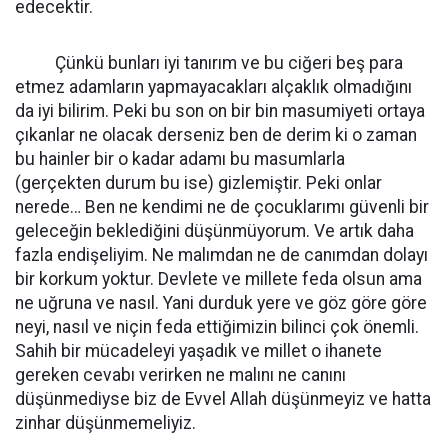
edecektir.
Çünkü bunları iyi tanırım ve bu ciğeri beş para
etmez adamların yapmayacakları alçaklık olmadığını
da iyi bilirim. Peki bu son on bir bin masumiyeti ortaya
çıkanlar ne olacak derseniz ben de derim ki o zaman
bu hainler bir o kadar adamı bu masumlarla
(gerçekten durum bu ise) gizlemiştir. Peki onlar
nerede… Ben ne kendimi ne de çocuklarımı güvenli bir
geleceğin beklediğini düşünmüyorum. Ve artık daha
fazla endişeliyim. Ne malımdan ne de canımdan dolayı
bir korkum yoktur. Devlete ve millete feda olsun ama
ne uğruna ve nasıl. Yani durduk yere ve göz göre göre
neyi, nasıl ve niçin feda ettiğimizin bilinci çok önemli.
Sahih bir mücadeleyi yaşadık ve millet o ihanete
gereken cevabı verirken ne malını ne canını
düşünmediyse biz de Evvel Allah düşünmeyiz ve hatta
zinhar düşünmemeliyiz.