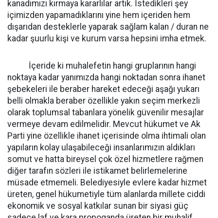
kanadımızı kırmaya kararlılar artık. İstedikleri şey
içimizden yapamadıklarını yine hem içeriden hem
dışarıdan desteklerle yaparak sağlam kalan / duran ne
kadar şuurlu kişi ve kurum varsa hepsini imha etmek.
İçeride ki muhalefetin hangi gruplarının hangi
noktaya kadar yanımızda hangi noktadan sonra ihanet
şebekeleri ile beraber hareket edeceği aşağı yukarı
belli olmakla beraber özellikle yakın seçim merkezli
olarak toplumsal tabanlara yönelik güvenilir mesajlar
vermeye devam edilmelidir. Mevcut hükumet ve Ak
Parti yine özellikle ihanet içerisinde olma ihtimali olan
yapıların kolay ulaşabileceği insanlarımızın aldıkları
somut ve hatta bireysel çok özel hizmetlere rağmen
diğer tarafın sözleri ile istikamet belirlemelerine
müsade etmemeli. Belediyesiyle evlere kadar hizmet
üreten, genel hükumetiyle tüm alanlarda millete ciddi
ekonomik ve sosyal katkılar sunan bir siyasi güç
sadece laf ve kara propoganda üreten bir muhalif