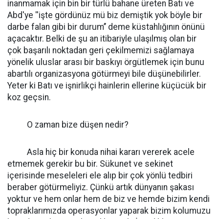
inanmamak için bin bir türlü bahane üreten Batı ve
Abd'ye ''işte gördünüz mü biz demiştik yok böyle bir
darbe falan gibi bir durum’’ deme küstahlığının önünü
açacaktır. Belki de şu an itibariyle ulaşılmış olan bir
çok başarılı noktadan geri çekilmemizi sağlamaya
yönelik uluslar arası bir baskıyı örgütlemek için bunu
abartılı organizasyona götürmeyi bile düşünebilirler.
Yeter ki Batı ve işnirlikçi hainlerin ellerine küçücük bir
koz geçsin.
O zaman bize düşen nedir?
Asla hiç bir konuda nihai kararı vererek acele
etmemek gerekir bu bir. Sükunet ve sekinet
içerisinde meseleleri ele alıp bir çok yönlü tedbiri
beraber götürmeliyiz. Çünkü artık dünyanın şakası
yoktur ve hem onlar hem de biz ve hemde bizim kendi
topraklarımızda operasyonlar yaparak bizim kolumuzu