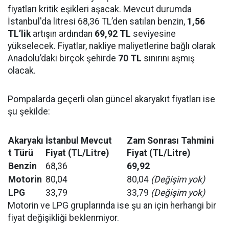
fiyatları kritik eşikleri aşacak. Mevcut durumda
İstanbul'da litresi 68,36 TL’den satılan benzin,
1,56
TL’lik
artışın ardından
69,92 TL
seviyesine
yükselecek. Fiyatlar, nakliye maliyetlerine bağlı olarak
Anadolu’daki birçok şehirde
70 TL
sınırını aşmış
olacak.
Pompalarda geçerli olan güncel akaryakıt fiyatları ise
şu şekilde:
Akaryakı
İstanbul Mevcut
Zam Sonrası Tahmini
t Türü
Fiyat (TL/Litre)
Fiyat (TL/Litre)
Benzin
68,36
69,92
Motorin
80,04
80,04
(Değişim yok)
LPG
33,79
33,79
(Değişim yok)
Motorin ve LPG gruplarında ise şu an için herhangi bir
fiyat değişikliği beklenmiyor.