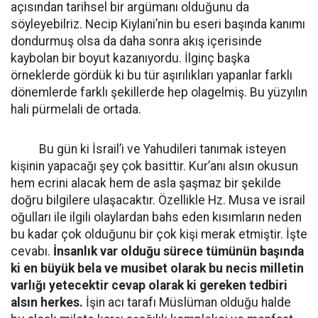
açısından tarihsel bir argümanı olduğunu da
söyleyebilriz. Necip Kiylani’nin bu eseri başında kanımı
dondurmuş olsa da daha sonra akış içerisinde
kaybolan bir boyut kazanıyordu. İlginç başka
örneklerde gördük ki bu tür aşırılıkları yapanlar farklı
dönemlerde farklı şekillerde hep olagelmiş. Bu yüzyılın
hali pürmelali de ortada.
Bu gün ki İsrail’i ve Yahudileri tanımak isteyen
kişinin yapacağı şey çok basittir. Kur’anı alsın okusun
hem ecrini alacak hem de asla şaşmaz bir şekilde
doğru bilgilere ulaşacaktır. Özellikle Hz. Musa ve israil
oğulları ile ilgili olaylardan bahs eden kısımların neden
bu kadar çok olduğunu bir çok kişi merak etmiştir. İşte
cevabı.
İnsanlık var olduğu sürece tümünün başında
ki en büyük bela ve musibet olarak bu necis milletin
varlığı yetecektir cevap olarak ki gereken tedbiri
alsın herkes.
İşin acı tarafı Müslüman olduğu halde