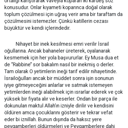
ortalığı karıştırarak vaveyla koparan iki kardeş söz
konusudur. Onlar kıyameti koparınca doğal olarak
toplum çözülmesi için uğraş verir ama bir taraftam da
çözülmesini istemezler. Çünkü katillerin cezası
büyüktür ve kendi içlerindedir.
Nihayet bir inek kesilmesi emri verilir İsrail
oğullarına. Ancak bahaneler üreterek, oyalanarak
kesmemek için her yola başvururlar. Ey Musa dua et
de ‘’Rabbine’’ sor bakalım nasıl bir inekmiş o derler.
Tam olarak O yetimlerin ineği tarif edilir nihayetinde.
İsrailoğulları ancak bir müddet sonra işin sonunun
iyiye gitmeyeceğini anlarlar ve satmak istemeyen
yetimlerden ineği alabilmek için ısrarlar ederek ve çok
yüksek bir fiyata alır ve keserler. Ondan bir parça ile
dokunulan maktul Allah’ın izniyle dirilir ve kendisini
öldüren amca çocuklarını gösterir ve tekrar vefat
eder bi iznillah. Bunun dışında da haksız yere
peygamberleri öldürmeleri ve Peygamberlere dahi