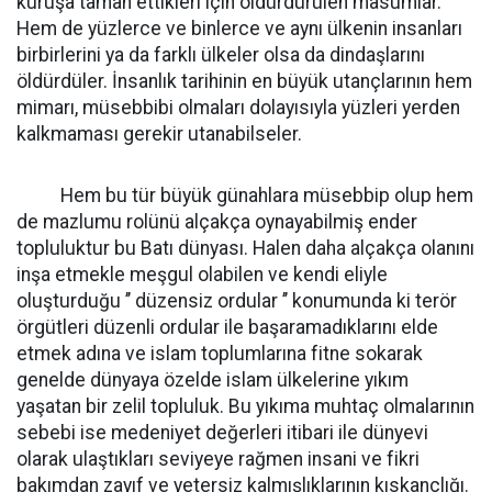
kuruşa tamah ettikleri için öldürdürülen masumlar.
Hem de yüzlerce ve binlerce ve aynı ülkenin insanları
birbirlerini ya da farklı ülkeler olsa da dindaşlarını
öldürdüler. İnsanlık tarihinin en büyük utançlarının hem
mimarı, müsebbibi olmaları dolayısıyla yüzleri yerden
kalkmaması gerekir utanabilseler.
Hem bu tür büyük günahlara müsebbip olup hem
de mazlumu rolünü alçakça oynayabilmiş ender
topluluktur bu Batı dünyası. Halen daha alçakça olanını
inşa etmekle meşgul olabilen ve kendi eliyle
oluşturduğu ’’ düzensiz ordular ’’ konumunda ki terör
örgütleri düzenli ordular ile başaramadıklarını elde
etmek adına ve islam toplumlarına fitne sokarak
genelde dünyaya özelde islam ülkelerine yıkım
yaşatan bir zelil topluluk. Bu yıkıma muhtaç olmalarının
sebebi ise medeniyet değerleri itibari ile dünyevi
olarak ulaştıkları seviyeye rağmen insani ve fikri
bakımdan zayıf ve yetersiz kalmışlıklarının kıskançlığı.