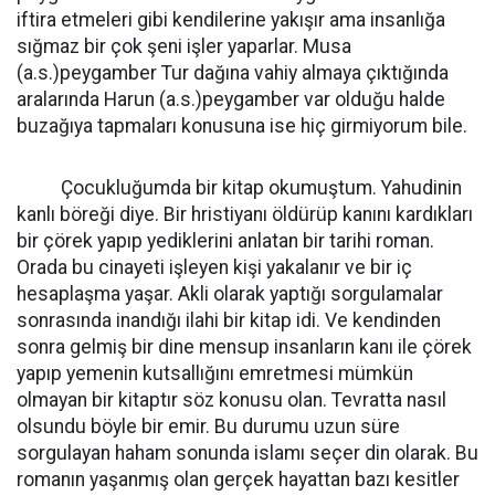
iftira etmeleri gibi kendilerine yakışır ama insanlığa
sığmaz bir çok şeni işler yaparlar. Musa
(a.s.)peygamber Tur dağına vahiy almaya çıktığında
aralarında Harun (a.s.)peygamber var olduğu halde
buzağıya tapmaları konusuna ise hiç girmiyorum bile.
Çocukluğumda bir kitap okumuştum. Yahudinin
kanlı böreği diye. Bir hristiyanı öldürüp kanını kardıkları
bir çörek yapıp yediklerini anlatan bir tarihi roman.
Orada bu cinayeti işleyen kişi yakalanır ve bir iç
hesaplaşma yaşar. Akli olarak yaptığı sorgulamalar
sonrasında inandığı ilahi bir kitap idi. Ve kendinden
sonra gelmiş bir dine mensup insanların kanı ile çörek
yapıp yemenin kutsallığını emretmesi mümkün
olmayan bir kitaptır söz konusu olan. Tevratta nasıl
olsundu böyle bir emir. Bu durumu uzun süre
sorgulayan haham sonunda islamı seçer din olarak. Bu
romanın yaşanmış olan gerçek hayattan bazı kesitler