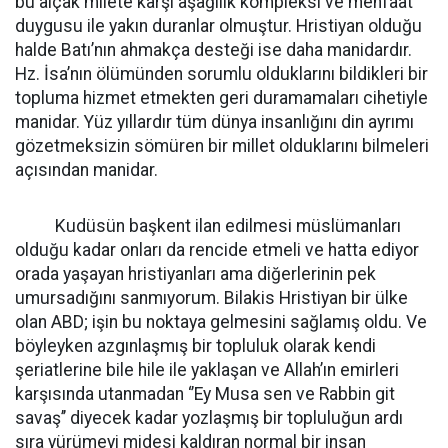
bu alçak milete karşı aşağılık kompleksi ve menfaat
duygusu ile yakın duranlar olmuştur. Hristiyan olduğu
halde Batı’nın ahmakça desteği ise daha manidardır.
Hz. İsa’nın ölümünden sorumlu olduklarını bildikleri bir
topluma hizmet etmekten geri duramamaları cihetiyle
manidar. Yüz yıllardır tüm dünya insanlığını din ayrımı
gözetmeksizin sömüren bir millet olduklarını bilmeleri
açısından manidar.
Kudüsün başkent ilan edilmesi müslümanları
olduğu kadar onları da rencide etmeli ve hatta ediyor
orada yaşayan hristiyanları ama diğerlerinin pek
umursadığını sanmıyorum. Bilakis Hristiyan bir ülke
olan ABD; işin bu noktaya gelmesini sağlamış oldu. Ve
böyleyken azgınlaşmış bir topluluk olarak kendi
şeriatlerine bile hile ile yaklaşan ve Allah’ın emirleri
karşısında utanmadan ‘’Ey Musa sen ve Rabbin git
savaş’’ diyecek kadar yozlaşmış bir topluluğun ardı
sıra yürümeyi midesi kaldıran normal bir insan