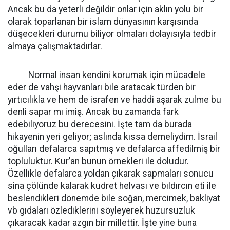
Ancak bu da yeterli değildir onlar için aklın yolu bir
olarak toparlanan bir islam dünyasının karşısında
düşecekleri durumu biliyor olmaları dolayısıyla tedbir
almaya çalışmaktadırlar.
Normal insan kendini korumak için mücadele
eder de vahşi hayvanları bile aratacak türden bir
yırtıcılıkla ve hem de israfen ve haddi aşarak zulme bu
denli sapar mı imiş. Ancak bu zamanda fark
edebiliyoruz bu derecesini. İşte tam da burada
hikayenin yeri geliyor; aslında kıssa demeliydim. İsrail
oğulları defalarca sapıtmış ve defalarca affedilmiş bir
topluluktur. Kur’an bunun örnekleri ile doludur.
Özellikle defalarca yoldan çıkarak sapmaları sonucu
sina çölünde kalarak kudret helvası ve bıldırcın eti ile
beslendikleri dönemde bile soğan, mercimek, bakliyat
vb gıdaları özlediklerini söyleyerek huzursuzluk
çıkaracak kadar azgın bir millettir. İşte yine buna