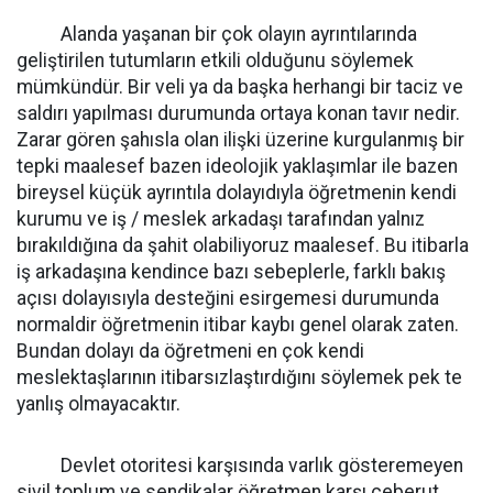
Alanda yaşanan bir çok olayın ayrıntılarında
geliştirilen tutumların etkili olduğunu söylemek
mümkündür. Bir veli ya da başka herhangi bir taciz ve
saldırı yapılması durumunda ortaya konan tavır nedir.
Zarar gören şahısla olan ilişki üzerine kurgulanmış bir
tepki maalesef bazen ideolojik yaklaşımlar ile bazen
bireysel küçük ayrıntıla dolayıdıyla öğretmenin kendi
kurumu ve iş / meslek arkadaşı tarafından yalnız
bırakıldığına da şahit olabiliyoruz maalesef. Bu itibarla
iş arkadaşına kendince bazı sebeplerle, farklı bakış
açısı dolayısıyla desteğini esirgemesi durumunda
normaldir öğretmenin itibar kaybı genel olarak zaten.
Bundan dolayı da öğretmeni en çok kendi
meslektaşlarının itibarsızlaştırdığını söylemek pek te
yanlış olmayacaktır.
Devlet otoritesi karşısında varlık gösteremeyen
sivil toplum ve sendikalar öğretmen karşı ceberut