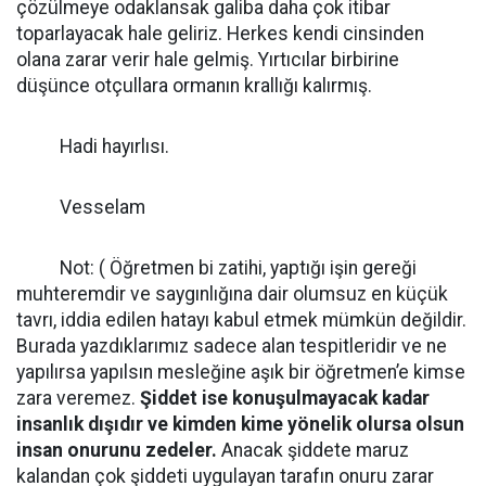
çözülmeye odaklansak galiba daha çok itibar
toparlayacak hale geliriz. Herkes kendi cinsinden
olana zarar verir hale gelmiş. Yırtıcılar birbirine
düşünce otçullara ormanın krallığı kalırmış.
Hadi hayırlısı.
Vesselam
Not: ( Öğretmen bi zatihi, yaptığı işin gereği
muhteremdir ve saygınlığına dair olumsuz en küçük
tavrı, iddia edilen hatayı kabul etmek mümkün değildir.
Burada yazdıklarımız sadece alan tespitleridir ve ne
yapılırsa yapılsın mesleğine aşık bir öğretmen’e kimse
zara veremez.
Şiddet ise konuşulmayacak kadar
insanlık dışıdır ve kimden kime yönelik olursa olsun
insan onurunu zedeler.
Anacak şiddete maruz
kalandan çok şiddeti uygulayan tarafın onuru zarar