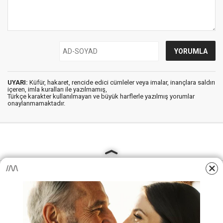
UYARI:
Küfür, hakaret, rencide edici cümleler veya imalar, inançlara saldırı
içeren, imla kuralları ile yazılmamış,
Türkçe karakter kullanılmayan ve büyük harflerle yazılmış yorumlar
onaylanmamaktadır.
AjansKamu.Net - Memur, Meb Personel ve Kamudan Haber
Sitesi © 2025
Anasayfa
Künye
İletişim
Gizlilik İlkeleri