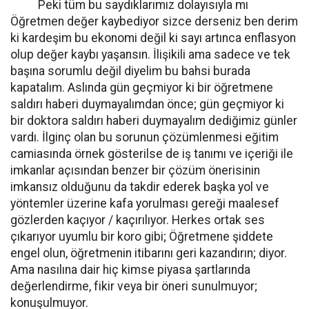
Peki tüm bu saydıklarımız dolayısıyla mı
Öğretmen değer kaybediyor sizce derseniz ben derim
ki kardeşim bu ekonomi değil ki sayı artınca enflasyon
olup değer kaybı yaşansın. İlişikili ama sadece ve tek
başına sorumlu değil diyelim bu bahsi burada
kapatalım. Aslında gün geçmiyor ki bir öğretmene
saldırı haberi duymayalımdan önce; gün geçmiyor ki
bir doktora saldırı haberi duymayalım dediğimiz günler
vardı. İlginç olan bu sorunun çözümlenmesi eğitim
camiasında örnek gösterilse de iş tanımı ve içeriği ile
imkanlar açısından benzer bir çözüm önerisinin
imkansız olduğunu da takdir ederek başka yol ve
yöntemler üzerine kafa yorulması gereği maalesef
gözlerden kaçıyor / kaçırılıyor. Herkes ortak ses
çıkarıyor uyumlu bir koro gibi; Öğretmene şiddete
engel olun, öğretmenin itibarını geri kazandırın; diyor.
Ama nasılına dair hiç kimse piyasa şartlarında
değerlendirme, fikir veya bir öneri sunulmuyor;
konuşulmuyor.