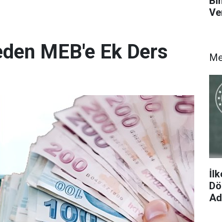
Bi
Ve
den MEB'e Ek Ders
M
İl
Dön
Ad