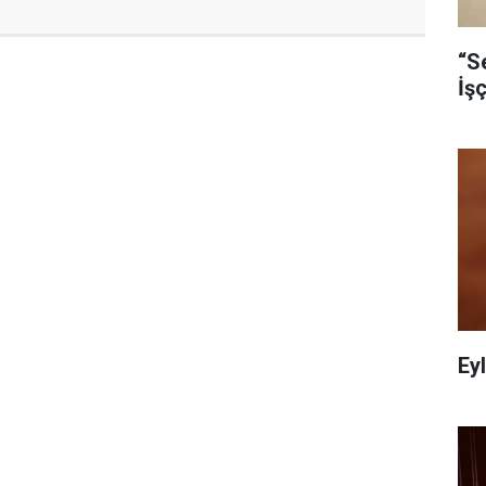
“S
İş
Ey