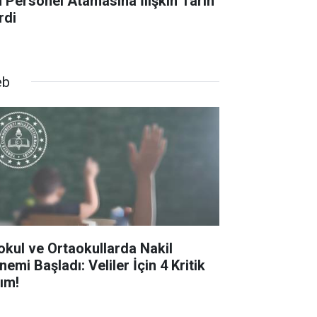
n Personel Atamasına İlişkin Tarih
rdi
eb
kokul ve Ortaokullarda Nakil
emi Başladı: Veliler İçin 4 Kritik
ım!