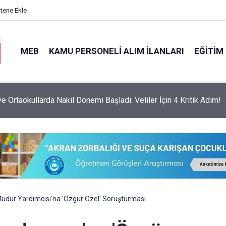
itene Ekle
MEB
KAMU PERSONELI ALIM İLANLARI
EĞITIM
ve Ortaokullarda Nakil Dönemi Başladı: Veliler İçin 4 Kritik Adım!
üdür Yardımcısı'na 'Özgür Özel' Soruşturması