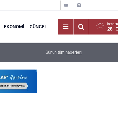
İstanbu
EKONOMI
GÜNCEL
28 °
23:16
Norm Fazlası Sözleşmeli Öğretmenler O İllere 
Günün tüm
haberleri