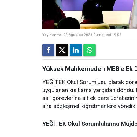
Yayınlanma:
08 Ağustos 2026 Cumartesi 19:03
Yüksek Mahkemeden MEB'e Ek D
YEĞİTEK Okul Sorumlusu olarak göre
uygulanan kısıtlama yargıdan döndü.
asli görevlerine ait ek ders ücretler
sıra sözleşmeli öğretmenlere yönelik e
YEĞİTEK Okul Sorumlularına Müjdel