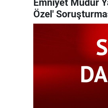
Emniyet Müdür Ya
Özel' Soruşturma