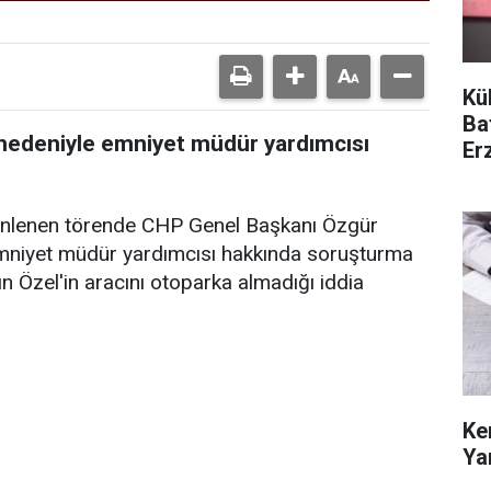
Kü
Ba
 nedeniyle emniyet müdür yardımcısı
Er
Hü
enlenen törende CHP Genel Başkanı Özgür
emniyet müdür yardımcısı hakkında soruşturma
n Özel'in aracını otoparka almadığı iddia
Ke
Ya