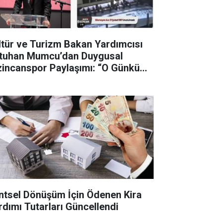
ltür ve Turizm Bakan Yardımcısı
tuhan Mumcu’dan Duygusal
zincanspor Paylaşımı: “O Günkü
zün Hâlâ İçimde”
ntsel Dönüşüm İçin Ödenen Kira
rdımı Tutarları Güncellendi