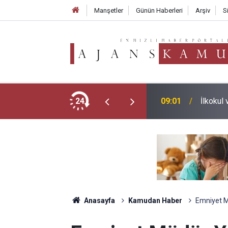
Manşetler
Günün Haberleri
Arşiv
S
 Tutarları Açıklandı
24
09:01
İlkokul 
Anasayfa
Kamudan Haber
Emniyet M