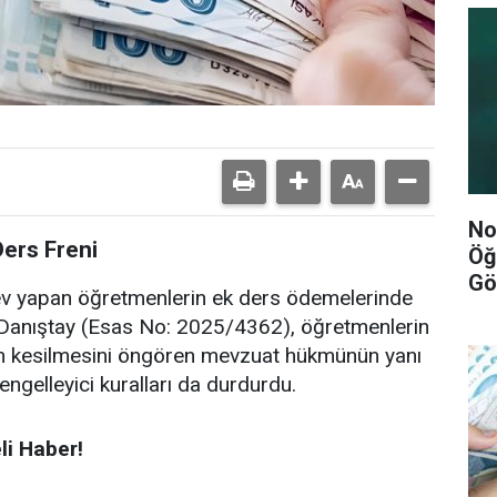
No
ers Freni
Öğ
Gö
v yapan öğretmenlerin ek ders ödemelerinde
 Danıştay (Esas No: 2025/4362), öğretmenlerin
inin kesilmesini öngören mevzuat hükmünün yanı
ngelleyici kuralları da durdurdu.
i Haber!