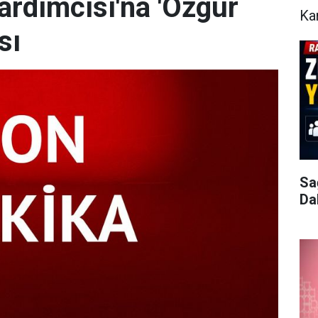
rdımcısı'na 'Özgür
Ka
sı
Sa
Da