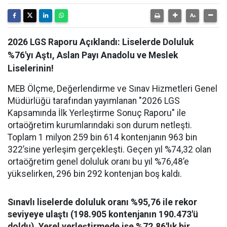
2026 LGS Raporu Açıklandı: Liselerde Doluluk
%76'yı Aştı, Aslan Payı Anadolu ve Meslek
Liselerinin!
MEB Ölçme, Değerlendirme ve Sınav Hizmetleri Genel
Müdürlüğü tarafından yayımlanan "2026 LGS
Kapsamında İlk Yerleştirme Sonuç Raporu" ile
ortaöğretim kurumlarındaki son durum netleşti.
Toplam 1 milyon 259 bin 614 kontenjanın 963 bin
322’sine yerleşim gerçekleşti. Geçen yıl %74,32 olan
ortaöğretim genel doluluk oranı bu yıl %76,48’e
yükselirken, 296 bin 292 kontenjan boş kaldı.
Sınavlı liselerde doluluk oranı %95,76 ile rekor
seviyeye ulaştı (198.905 kontenjanın 190.473'ü
doldu). Yerel yerleştirmede ise %72,86'lık bir