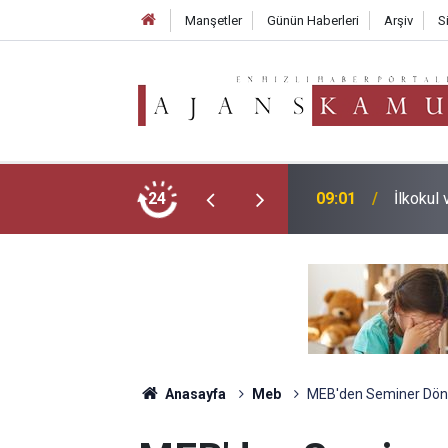
Manşetler
Günün Haberleri
Arşiv
S
nemi Başladı: Veliler İçin 4 Kritik Adım!
24
23:16
Norm Fa
Anasayfa
Meb
MEB'den Seminer Dön