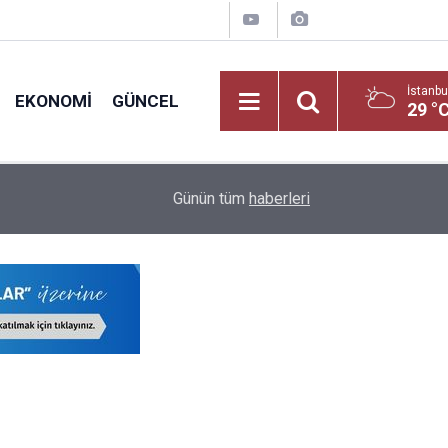
İstanbu
EKONOMI
GÜNCEL
29 °
20:02
Bu Hafta En Çok Kazandıran Yatırım Araçları Bell
Günün tüm
haberleri