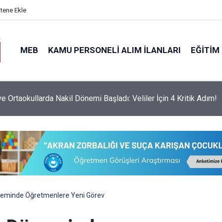
itene Ekle
MEB
KAMU PERSONELI ALIM İLANLARI
EĞITIM
zlası Sözleşmeli Öğretmenler O İllere Gönderilebilecek
eminde Öğretmenlere Yeni Görev