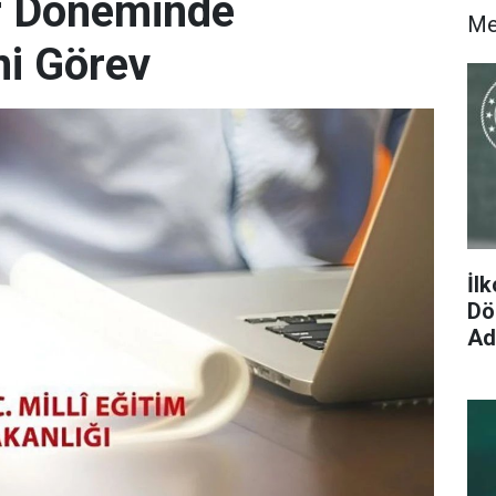
r Döneminde
M
ni Görev
İl
Dön
Ad