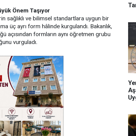
Tar
Büyük Önem Taşıyor
rin sağlıklı ve bilimsel standartlara uygun bir
ışma üç ayrı form hâlinde kurgulandı. Bakanlık,
nlüğü açısından formların aynı öğretmen grubu
uğunu vurguladı.
Ye
Aş
Uy