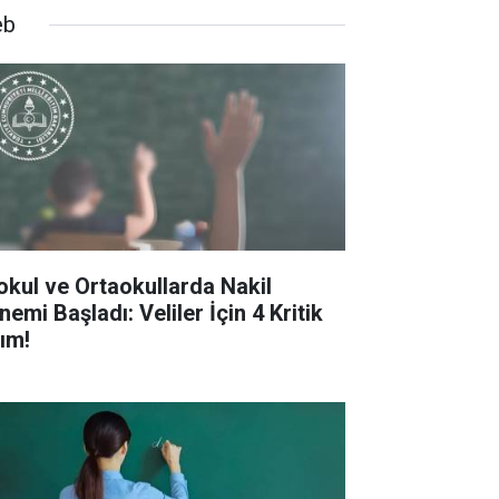
eb
kokul ve Ortaokullarda Nakil
emi Başladı: Veliler İçin 4 Kritik
ım!