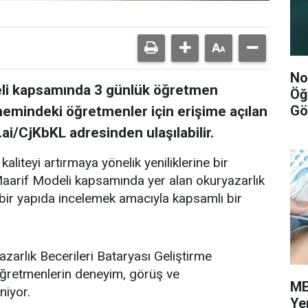
No
eli kapsamında 3 günlük öğretmen
Öğ
Gö
nemindeki öğretmenler için erişime açılan
ai/CjKbKL adresinden ulaşılabilir.
aliteyi artırmaya yönelik yeniliklerine bir
ı Maarif Modeli kapsamında yer alan okuryazarlık
l bir yapıda incelemek amacıyla kapsamlı bir
zarlık Becerileri Bataryası Geliştirme
öğretmenlerin deneyim, görüş ve
ME
niyor.
Ye