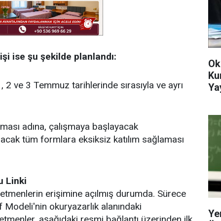
şi ise şu şekilde planlandı:
Ok
Ku
, 2 ve 3 Temmuz tarihlerinde sırasıyla ve ayrı
Ya
ması adına, çalışmaya başlayacak
acak tüm formlara eksiksiz katılım sağlaması
u Linki
retmenlerin erişimine açılmış durumda. Sürece
f Modeli'nin okuryazarlık alanındaki
Ye
tmenler, aşağıdaki resmi bağlantı üzerinden ilk