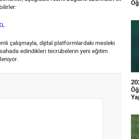
Öğ
lirler:
KL
i çalışmayla, dijital platformlardaki mesleki
sahada edindikleri tecrübelerin yeni eğitim
eniyor.
20
Öğ
Yap