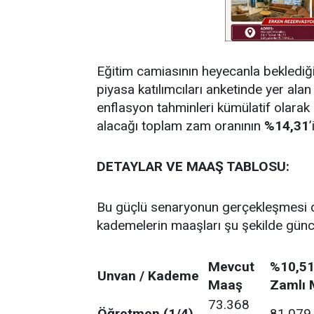
Eğitim camiasının heyecanla beklediği 
piyasa katılımcıları anketinde yer ala
enflasyon tahminleri kümülatif olar
alacağı toplam zam oranının
%14,31
DETAYLAR VE MAAŞ TABLOSU:
Bu güçlü senaryonun gerçekleşmesi d
kademelerin maaşları şu şekilde günc
Mevcut
%10,51
Unvan / Kademe
Maaş
Zamlı 
73.368
Öğretmen (1/4)
81.079