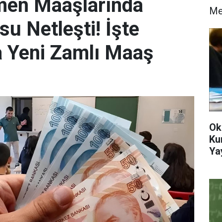
en Maaşlarında
M
 Netleşti! İşte
 Yeni Zamlı Maaş
Ok
Ku
Ya