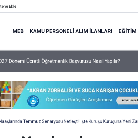
itene Ekle
MEB
KAMU PERSONELI ALIM İLANLARI
EĞITIM
6 Sezonu Fındık Alım Fiyatlarını Açıkladı: Giresun 255 TL, Leva
aşlarında Temmuz Senaryosu Netleşti! İşte Kuruşu Kuruşuna Yeni Za