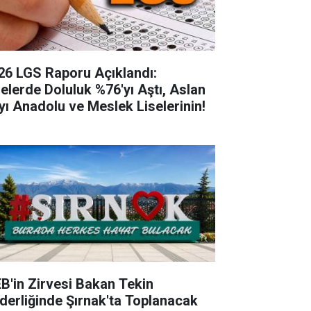
26 LGS Raporu Açıklandı:
selerde Doluluk %76'yı Aştı, Aslan
yı Anadolu ve Meslek Liselerinin!
B'in Zirvesi Bakan Tekin
derliğinde Şırnak'ta Toplanacak