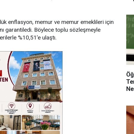
'lük enflasyon, memur ve memur emeklileri için
ını garantiledi. Böylece toplu sözleşmeyle
ilerle %10,51’e ulaştı.
Öğ
Te
Ne