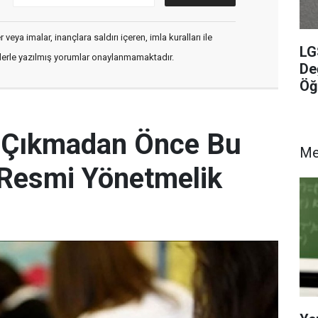
veya imalar, inançlara saldırı içeren, imla kuralları ile
LG
flerle yazılmış yorumlar onaylanmamaktadır.
De
Öğ
e Çıkmadan Önce Bu
M
! Resmi Yönetmelik