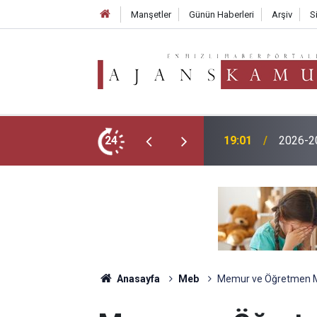
Manşetler
Günün Haberleri
Arşiv
S
TMO 202
menlik Başvurusu Nasıl Yapılır?
24
17:02
250 TL
Anasayfa
Meb
Memur ve Öğretmen Ma