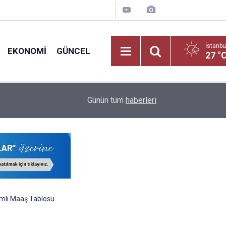
İstanbu
EKONOMI
GÜNCEL
27 °
nt
Öğretmenlerin İller Arası Özür Grubu Tercih Ekran
16:12
Günün tüm
haberleri
Nereden Yapılacak?
mlı Maaş Tablosu