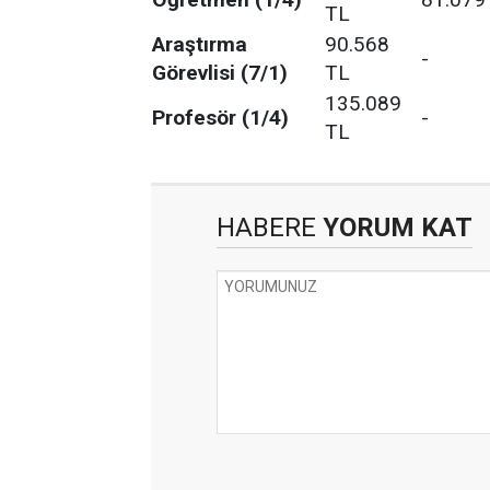
TL
Araştırma
90.568
-
Görevlisi (7/1)
TL
135.089
Profesör (1/4)
-
TL
HABERE
YORUM KAT