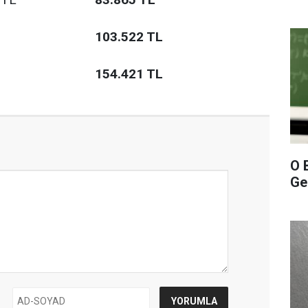
103.522 TL
154.421 TL
O 
Gel