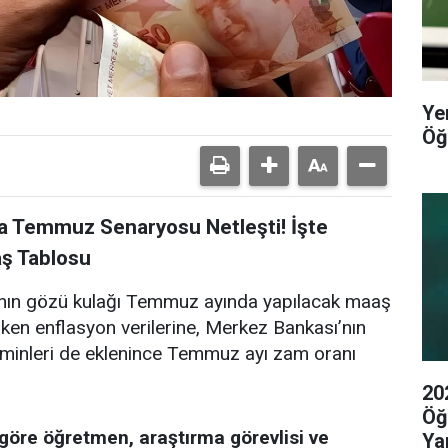
Ye
Öğ
 Temmuz Senaryosu Netleşti! İşte
ş Tablosu
ının gözü kulağı Temmuz ayında yapılacak maaş
iriken enflasyon verilerine, Merkez Bankası’nın
hminleri de eklenince Temmuz ayı zam oranı
20
Öğ
göre öğretmen, araştırma görevlisi ve
Yap