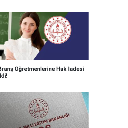
Branş Öğretmenlerine Hak İadesi
di!