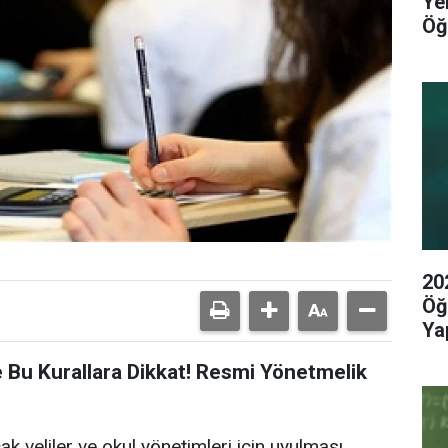
Ye
Öğ
20
Öğ
Yap
 Bu Kurallara Dikkat! Resmi Yönetmelik
cak veliler ve okul yönetimleri için uyulması