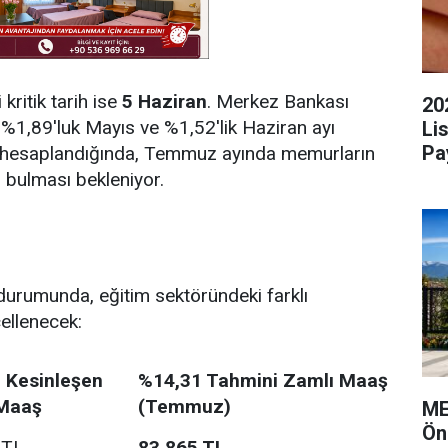
kritik tarih ise
5 Haziran
. Merkez Bankası
20
n %1,89'luk Mayıs ve %1,52'lik Haziran ayı
Li
Pa
ak hesaplandığında, Temmuz ayında memurların
’i bulması bekleniyor.
urumunda, eğitim sektöründeki farklı
ellenecek:
 Kesinleşen
%14,31 Tahmini Zamlı Maaş
Maaş
(Temmuz)
ME
Ön
 TL
83.865 TL