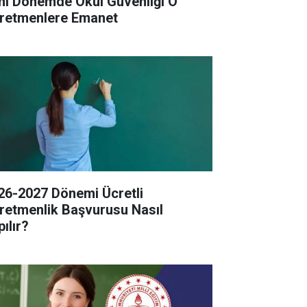
ni Dönemde Okul Güvenliği O
retmenlere Emanet
26-2027 Dönemi Ücretli
retmenlik Başvurusu Nasıl
ılır?