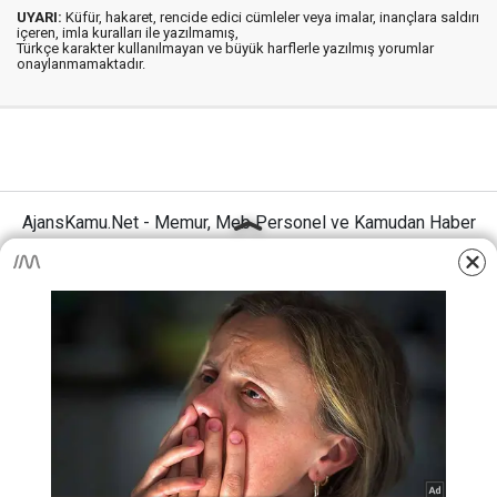
UYARI:
Küfür, hakaret, rencide edici cümleler veya imalar, inançlara saldırı
içeren, imla kuralları ile yazılmamış,
Türkçe karakter kullanılmayan ve büyük harflerle yazılmış yorumlar
onaylanmamaktadır.
AjansKamu.Net - Memur, Meb Personel ve Kamudan Haber
Sitesi © 2025
Anasayfa
Künye
İletişim
Gizlilik İlkeleri
Sitene Ekle
MEB Personel – Öğretmen Haberleri
Haber Portalı Yazılımı