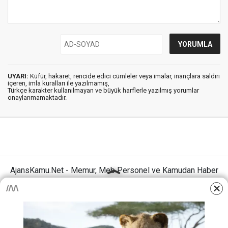
UYARI:
Küfür, hakaret, rencide edici cümleler veya imalar, inançlara saldırı
içeren, imla kuralları ile yazılmamış,
Türkçe karakter kullanılmayan ve büyük harflerle yazılmış yorumlar
onaylanmamaktadır.
AjansKamu.Net - Memur, Meb Personel ve Kamudan Haber
Sitesi © 2025
Anasayfa
Künye
İletişim
Gizlilik İlkeleri
Sitene Ekle
MEB Personel – Öğretmen Haberleri