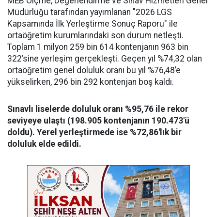
MEB Ölçme, Değerlendirme ve Sınav Hizmetleri Genel
Müdürlüğü tarafından yayımlanan "2026 LGS
Kapsamında İlk Yerleştirme Sonuç Raporu" ile
ortaöğretim kurumlarındaki son durum netleşti.
Toplam 1 milyon 259 bin 614 kontenjanın 963 bin
322’sine yerleşim gerçekleşti. Geçen yıl %74,32 olan
ortaöğretim genel doluluk oranı bu yıl %76,48’e
yükselirken, 296 bin 292 kontenjan boş kaldı.
Sınavlı liselerde doluluk oranı %95,76 ile rekor
seviyeye ulaştı (198.905 kontenjanın 190.473'ü
doldu). Yerel yerleştirmede ise %72,86'lık bir
doluluk elde edildi.