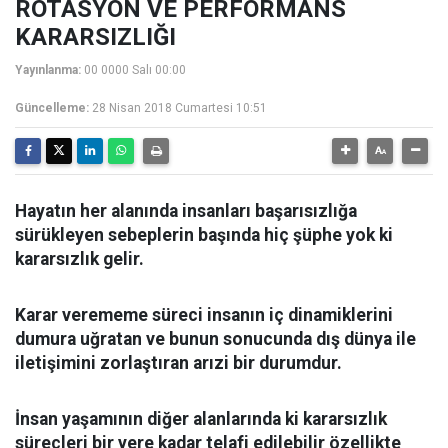
ROTASYON VE PERFORMANS
KARARSIZLIĞI
Yayınlanma:
00 0000 Salı 00:00
Güncelleme:
28 Nisan 2018 Cumartesi 10:51
Hayatın her alanında insanları başarısızlığa
sürükleyen sebeplerin başında hiç şüphe yok ki
kararsızlık gelir.
Karar verememe süreci insanın iç dinamiklerini
dumura uğratan ve bunun sonucunda dış dünya ile
iletişimini zorlaştıran arızi bir durumdur.
İnsan yaşamının diğer alanlarında ki kararsızlık
süreçleri bir yere kadar telafi edilebilir özellikte