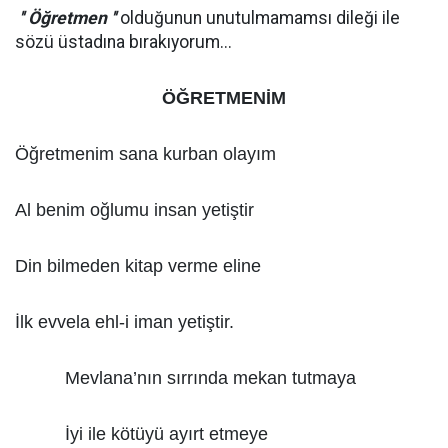
'' Ö
ğ
retmen ''
olduğunun unutulmamamsı dileği ile
sözü üstadına bırakıyorum...
ÖĞRETMENİM
Öğretmenim sana kurban olayım
Al benim oğlumu insan yetiştir
Din bilmeden kitap verme eline
İlk evvela ehl-i iman yetiştir.
Mevlana’nın sırrında mekan tutmaya
İyi ile kötüyü ayırt etmeye